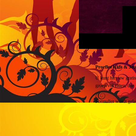
Proefles Kids & Jeu
U kunt hier uw grati
groep vol zitten, dan