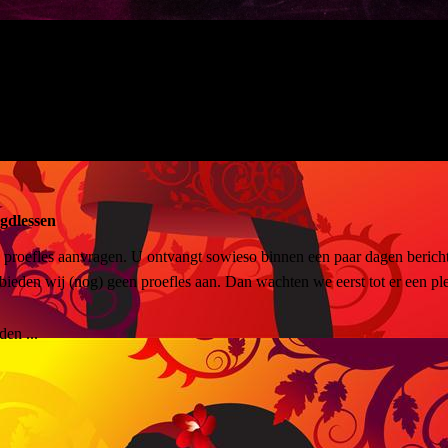
gdlessen
s proefles aanvragen. U ontvangt sowieso binnen een paar dagen beric
 bieden wij (nog) geen proefles aan. Dan wachten we eerst tot er een pl