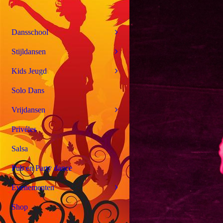
Dansschool
Stijldansen
Kids Jeugd
Solo Dans
Vrijdansen
Privéles
Salsa
Pub en Party dance
Evenementen
Shop