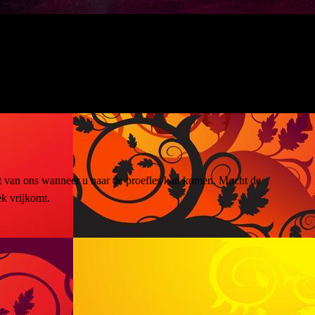
ht van ons wanneer u naar de proefles kan komen. Mocht de
ek vrijkomt.