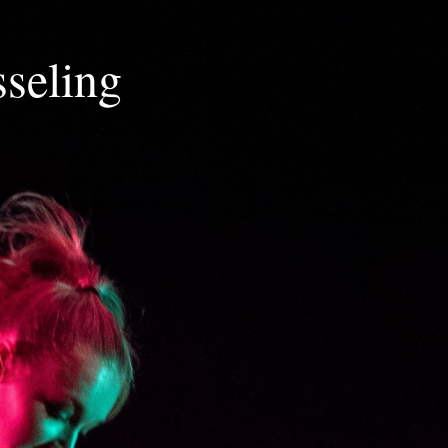
seling
g