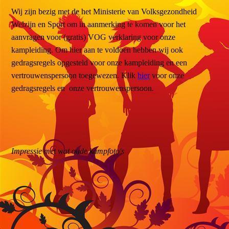
Wij zijn bezig met de het Ministerie van Volksgezondheid
Welzijn en Sport om in aanmerking te komen voor het
aanvragen voor (gratis) VOG verklaring voor onze
kampleiding. Om hier aan te voldoen hebben wij ook
gedragsregels opgesteld voor onze kampleiding en een
vertrouwenspersoon toegewezen. Klik
hier
voor onze
gedragsregels en onze vertrouwenspersoon.
Impressie met wat oude kampfoto's