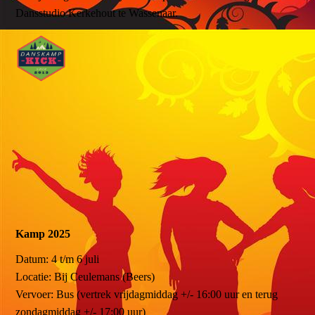
Dansstudio Kerkehout te Wassenaar.
Kamp 2025
Datum: 4 t/m 6 juli
Locatie: Bij Ceulemans (Beers)
Vervoer: Bus (vertrek vrijdagmiddag +/- 16:00 uur en terug
zondagmiddag +/- 17:00 uur)