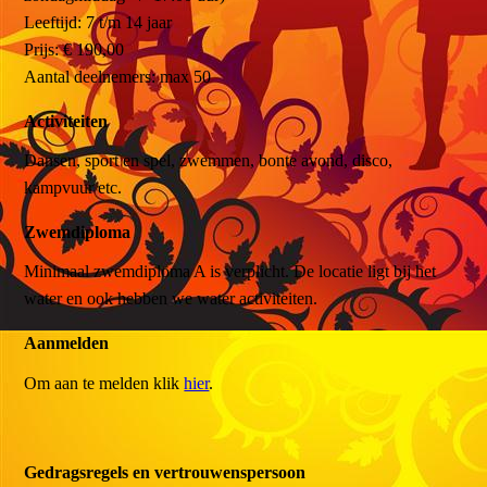
Leeftijd: 7 t/m 14 jaar
Prijs: € 190,00
Aantal deelnemers: max 50
Activiteiten
Dansen, sport en spel, zwemmen, bonte avond, disco,
kampvuur etc.
Zwemdiploma
Minimaal zwemdiploma A is verplicht. De locatie ligt bij het
water en ook hebben we water activiteiten.
Aanmelden
Om aan te melden klik
hier
.
Gedragsregels en vertrouwenspersoon