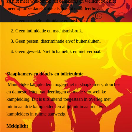
zij niet meer welkom op het danskamp en wellicht ook niet
meer op onze danslocatie als docent en/of leerling.
Geen seksuele intimidatie en misbruik.
Geen intimidatie en machtsmisbruik.
Geen pesten, discriminatie en/of buitensluiten.
Geen geweld. Niet lichamelijk en niet verbaal.
Slaapkamers en douch- en toiletruimte
Mannelijke kampleiders mogen niet in slaapkamers, douches
en damestoiletten van leerlingen en mede vrouwelijke
kampleiding. Dit is uitsluitend toegestaan in overleg met
minimaal drie kampleiders en altijd minimaal met twee
kampleiders in ruimte aanwezig.
Meldplicht