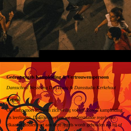
Gedragsregels Kampleiding & Vertrouwenspersoon
Dansschool Wesseling Den Haag & Dansstudio Kerkehout
Regels
Op kamp moet iedereen zich veilig voelen. Zowel kampleiding
als leerlingen. Daarom spreken we onderstaande regels met
elkaar af. Indien niet aan deze regels wordt gehouden zal hij of