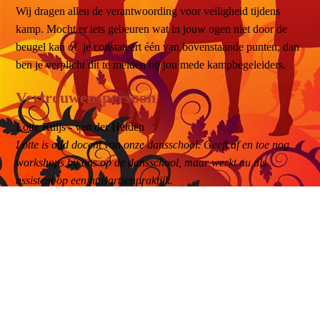
Wij dragen allen de verantwoording voor veiligheid tijdens
kamp. Mocht er iets gebeuren wat in jouw ogen niet door de
beugel kan of je constateert één van bovenstaande punten, dan
ben je verplicht dit te melden bij jou mede kampbegeleiders.
Vertrouwenspersoon
Lotte Ruijs - van der Heiden
Lotte is oud docent van onze dansschool. Geeft af en toe nog
workshops bij ons op de dansschool, maar werkt nu als
assistent op een huisartsenpraktijk.